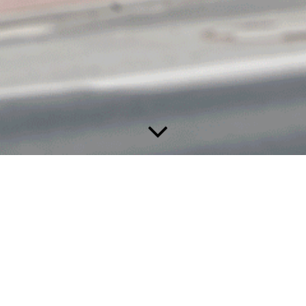
Zimmer
Suchen Sie eine gemütliche Bleibe für eine oder auch mehrere
Nächte? Wir bieten Ihnen zwei geräumige, komplett
eingerichtete Ferienzimmer ( eins davon mit Küchenzeile) für
jeweils 2-4 Personen direkt im Haus, Aufbettung möglich.
Selbstverständlich reservieren wir einen Parkplatz für Sie.